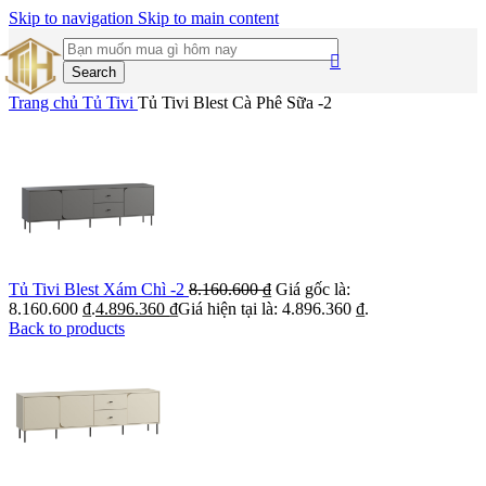
Skip to navigation
Skip to main content
Search
Trang chủ
Tủ Tivi
Tủ Tivi Blest Cà Phê Sữa -2
Tủ Tivi Blest Xám Chì -2
8.160.600
₫
Giá gốc là:
8.160.600 ₫.
4.896.360
₫
Giá hiện tại là: 4.896.360 ₫.
Back to products