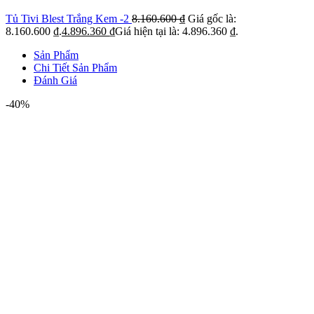
Tủ Tivi Blest Trắng Kem -2
8.160.600
₫
Giá gốc là:
8.160.600 ₫.
4.896.360
₫
Giá hiện tại là: 4.896.360 ₫.
Sản Phẩm
Chi Tiết Sản Phẩm
Đánh Giá
-40%