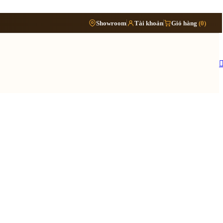
Phòng
›
Showroom
Tài khoản
Giỏ hàng
(0)
Đặt lịch khảo sát
›
bếp
Thông tin cần biết
›
Báo giá cải tạo nội thất
Tủ/kệ
›
›
nội
Quy trình cải tạo trọn gói
thất
›
Hồ sơ cải tạo gồm những gì
›
Lưu ý khi cải tạo nhà đang ở
 quy trình ›