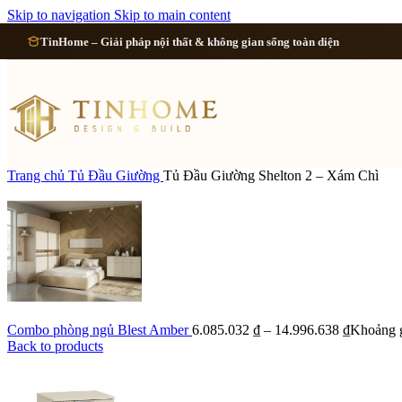
Cải tạo 
Skip to navigation
Skip to main content
TinHome – Giải pháp nội thất & không gian sống toàn diện
Cải tạo
Cải tạo
Cải tạo 
Trang chủ
Tủ Đầu Giường
Tủ Đầu Giường Shelton 2 – Xám Chì
Xem tất cả công 
Combo phòng ngủ Blest Amber
6.085.032
₫
–
14.996.638
₫
Khoảng g
Back to products