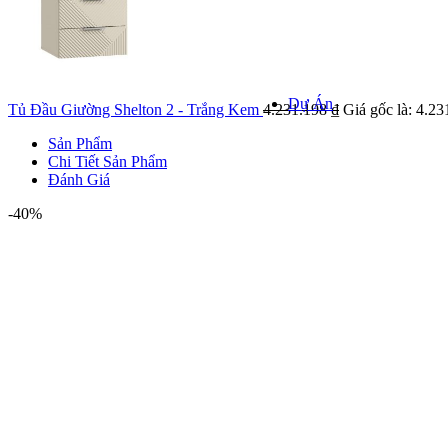
Khảo sát k
Kiểm tra hiện
giá
Dự Án
Tủ Đầu Giường Shelton 2 - Trắng Kem
4.231.198
₫
Giá gốc là: 4.23
Sản Phẩm
Chi Tiết Sản Phẩm
Đánh Giá
DỰ ÁN NỔI
-40%
Danh mục 
Dự á
Dự án