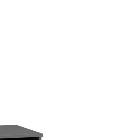
Thiết kế đồng
bộ phòng
khách, bếp,
phòng ngủ và
hệ tủ lưu trữ.
ghiệm thực tế
Thiết kế sáng tạo
Thi
+ dự án triển khai
Giải pháp tối ưu công năng,
Đội 
 quốc
thẩm mỹ và ngân sách
chuy