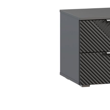
Dự án
Dự án
Dự á
Dự án
Dự án
resort
Xem tất cả dự