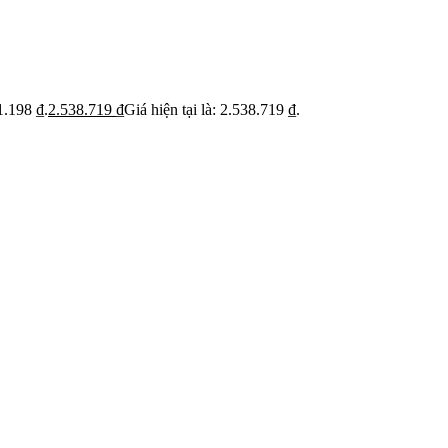
ỹ
Thi c
Báo giá rõ
 trạng trước khi báo
Hạn ch
Minh bạch từng hạng mục thi công
hoạt
1.198 ₫.
2.538.719
₫
Giá hiện tại là: 2.538.719 ₫.
 BẬT
dự án
Dự án căn hộ nổi bật
›
n căn hộ chung cư
›
 nhà phố