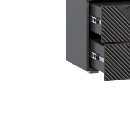
Danh mục t
Tin tứ
Xu hướ
Kinh 
hay
Vật li
nghệ
Phong 
Dự án 
Khuyế