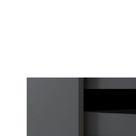
kiện
Xem tất cả tin