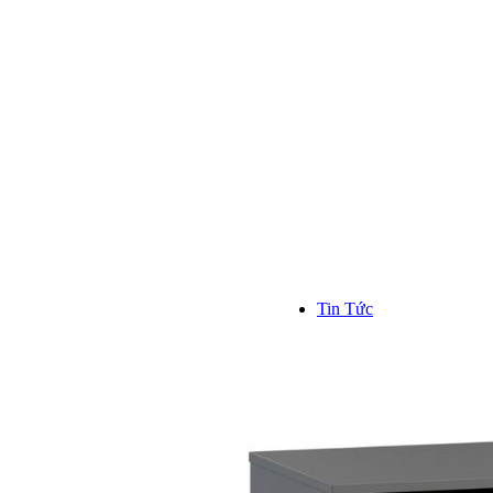
Kinh n
Hơn 1000
trên toàn
```
Tin Tức
TIN TỨC