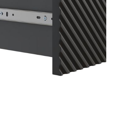
ng chính xác
Cập nhật mỗi ngày
Chi
n được kiểm duyệt kỹ
Tin tức mới nhất về nội thất &
Từ cá
thiết kế
hàng