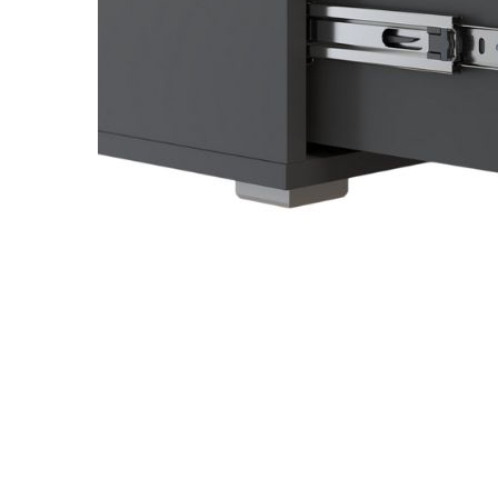
Nội du
Thông ti
lưỡng
```