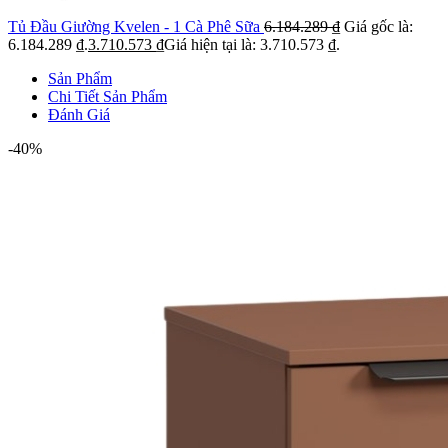
Tủ Đầu Giường Kvelen - 1 Cà Phê Sữa
6.184.289
₫
Giá gốc là:
6.184.289 ₫.
3.710.573
₫
Giá hiện tại là: 3.710.573 ₫.
Sản Phẩm
Chi Tiết Sản Phẩm
Đánh Giá
-40%