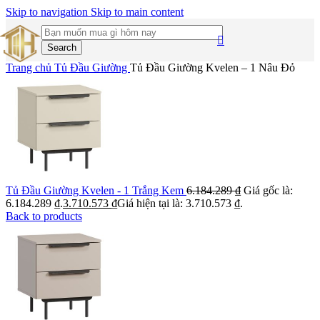
Skip to navigation
Skip to main content
Search
Trang chủ
Tủ Đầu Giường
Tủ Đầu Giường Kvelen – 1 Nâu Đỏ
Tủ Đầu Giường Kvelen - 1 Trắng Kem
6.184.289
₫
Giá gốc là:
6.184.289 ₫.
3.710.573
₫
Giá hiện tại là: 3.710.573 ₫.
Back to products