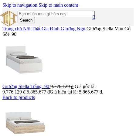
Skip to navigation
Skip to main content
Search
Trang chủ
Nội Thất Gia Đình
Giường Ngủ
Giường Stella Màu Gỗ
Sồi- 90
Giường Stella Trắng -90
9.776.129
₫
Giá gốc là:
9.776.129 ₫.
5.865.677
₫
Giá hiện tại là: 5.865.677 ₫.
Back to products