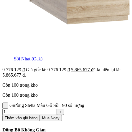
Sồi Nhạt (Oak)
9.776.129
₫
Giá gốc là: 9.776.129 ₫.
5.865.677
₫
Giá hiện tại là:
5.865.677 ₫.
Còn 100 trong kho
Còn 100 trong kho
Giường Stella Màu Gỗ Sồi- 90 số lượng
Thêm vào giỏ hàng
Mua Ngay
Đồng Bộ Không Gian