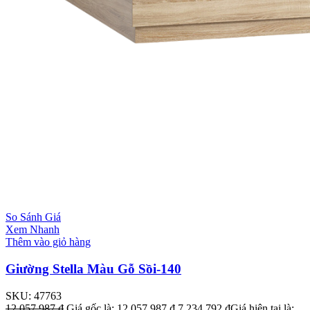
So Sánh Giá
Xem Nhanh
Thêm vào giỏ hàng
Giường Stella Màu Gỗ Sồi-140
SKU:
47763
12.057.987
₫
Giá gốc là: 12.057.987 ₫.
7.234.792
₫
Giá hiện tại là: