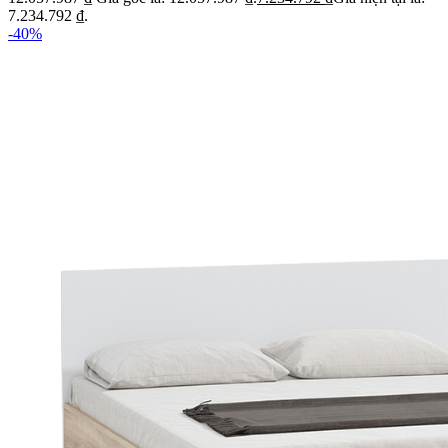
7.234.792 ₫.
-40%