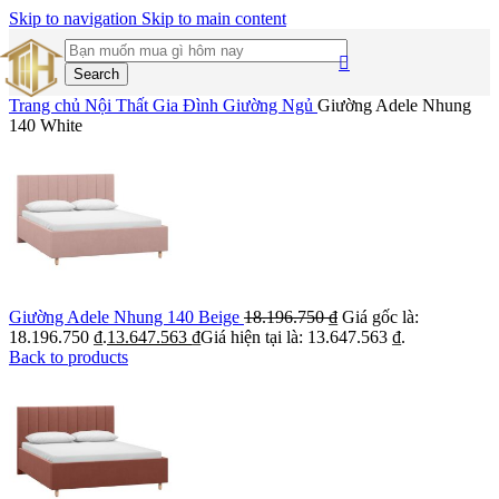
Skip to navigation
Skip to main content
Search
Trang chủ
Nội Thất Gia Đình
Giường Ngủ
Giường Adele Nhung
140 White
Giường Adele Nhung 140 Beige
18.196.750
₫
Giá gốc là:
18.196.750 ₫.
13.647.563
₫
Giá hiện tại là: 13.647.563 ₫.
Back to products