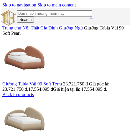
Skip to navigation
Skip to main content
Search
Trang chủ
Nội Thất Gia Đình
Giường Ngủ
Giường Tabia Vải 90
Soft Pearl
Giường Tabia Vải 90 Soft Terra
23.721.750
₫
Giá gốc là:
23.721.750 ₫.
17.554.095
₫
Giá hiện tại là: 17.554.095 ₫.
Back to products