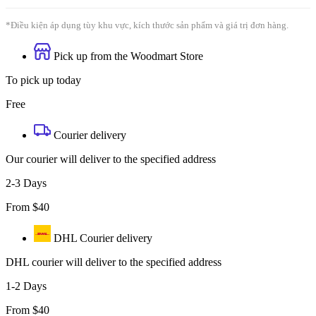
*Điều kiện áp dụng tùy khu vực, kích thước sản phẩm và giá trị đơn hàng.
Pick up from the Woodmart Store
To pick up today
Free
Courier delivery
Our courier will deliver to the specified address
2-3 Days
From $40
DHL Courier delivery
DHL courier will deliver to the specified address
1-2 Days
From $40