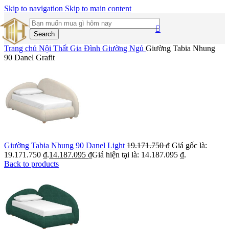
Skip to navigation
Skip to main content
Search
Trang chủ
Nội Thất Gia Đình
Giường Ngủ
Giường Tabia Nhung
90 Danel Grafit
Giường Tabia Nhung 90 Danel Light
19.171.750
₫
Giá gốc là:
19.171.750 ₫.
14.187.095
₫
Giá hiện tại là: 14.187.095 ₫.
Back to products