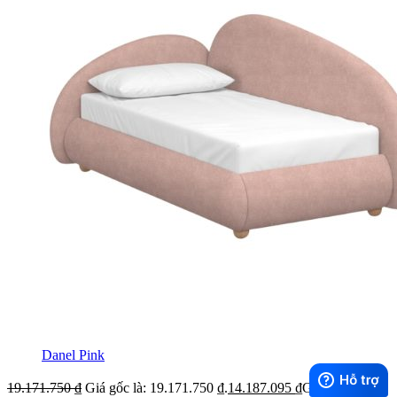
Danel Pink
19.171.750
₫
Giá gốc là: 19.171.750 ₫.
14.187.095
₫
Giá hiện tại là: