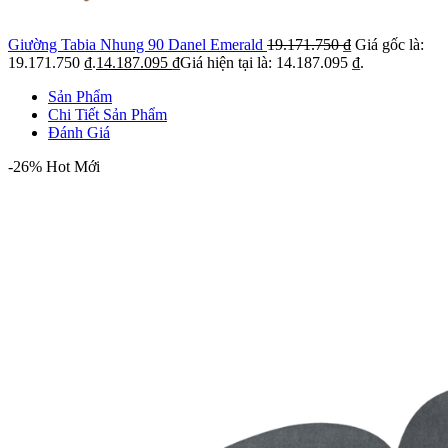
Giường Tabia Nhung 90 Danel Emerald
19.171.750
₫
Giá gốc là:
19.171.750 ₫.
14.187.095
₫
Giá hiện tại là: 14.187.095 ₫.
Sản Phẩm
Chi Tiết Sản Phẩm
Đánh Giá
-26%
Hot
Mới