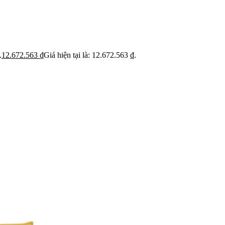
ỹ
Thi c
Báo giá rõ
 trạng trước khi báo
Hạn ch
Minh bạch từng hạng mục thi công
hoạt
.
12.672.563
₫
Giá hiện tại là: 12.672.563 ₫.
 BẬT
dự án
Dự án căn hộ nổi bật
›
n căn hộ chung cư
›
 nhà phố