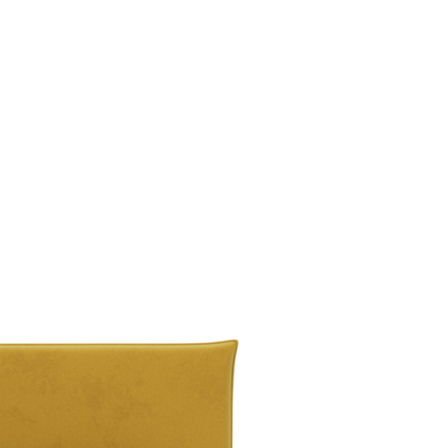
Thiết kế đồng
bộ phòng
khách, bếp,
phòng ngủ và
hệ tủ lưu trữ.
ghiệm thực tế
Thiết kế sáng tạo
Thi
+ dự án triển khai
Giải pháp tối ưu công năng,
Đội 
 quốc
thẩm mỹ và ngân sách
chuy