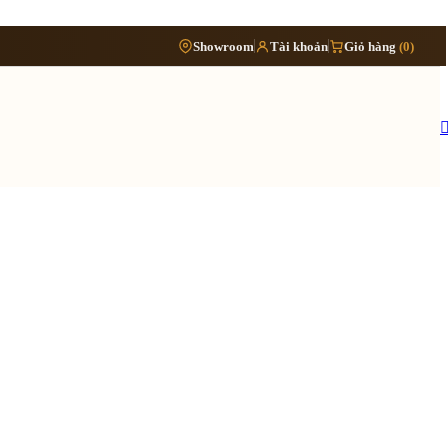
Phòng
›
Showroom
Tài khoản
Giỏ hàng
(0)
Đặt lịch khảo sát
›
bếp
Thông tin cần biết
›
Báo giá cải tạo nội thất
Tủ/kệ
›
›
nội
Quy trình cải tạo trọn gói
thất
›
Hồ sơ cải tạo gồm những gì
›
Lưu ý khi cải tạo nhà đang ở
 quy trình ›