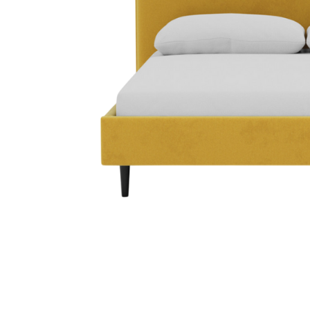
Danh mục t
Tin tứ
Xu hướ
Kinh 
hay
Vật li
nghệ
Phong 
Dự án 
Khuyế