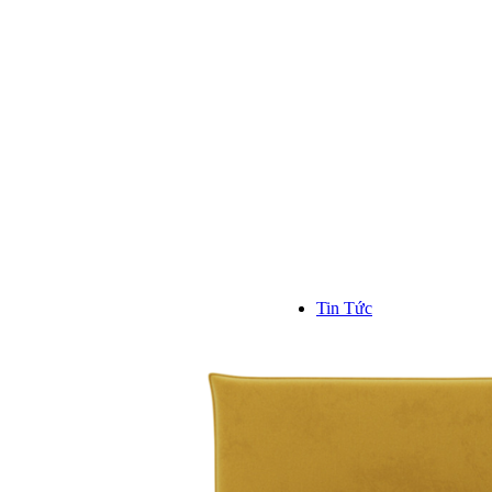
Kinh n
Hơn 1000
trên toàn
```
Tin Tức
TIN TỨC