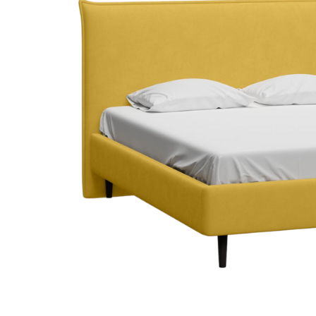
Dự án
Dự án
Dự á
Dự án
Dự án
resort
Xem tất cả dự