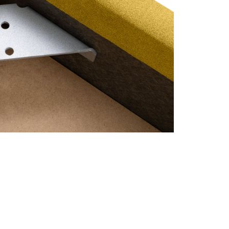
ng chính xác
Cập nhật mỗi ngày
Chi
n được kiểm duyệt kỹ
Tin tức mới nhất về nội thất &
Từ cá
thiết kế
hàng