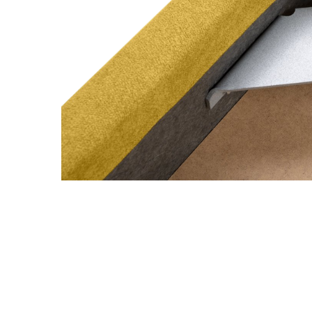
Nội du
Thông ti
lưỡng
```