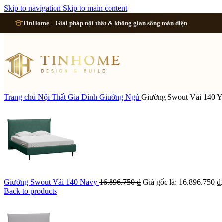
Cải tạo 
Skip to navigation
Skip to main content
TinHome – Giải pháp nội thất & không gian sống toàn diện
Cải tạo
Cải tạo
Cải tạo 
Trang chủ
Nội Thất Gia Đình
Giường Ngủ
Giường Swout Vải 140 Y
Xem tất cả công 
Giường Swout Vải 140 Navy
16.896.750
₫
Giá gốc là: 16.896.750 ₫
Back to products