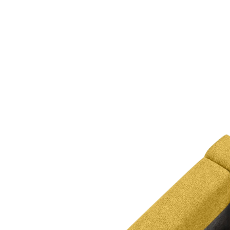
kiện
Xem tất cả tin