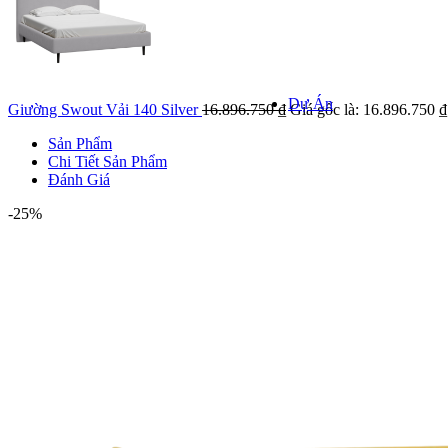
Khảo sát k
Kiểm tra hiện
giá
Dự Án
Giường Swout Vải 140 Silver
16.896.750
₫
Giá gốc là: 16.896.750 ₫
Sản Phẩm
Chi Tiết Sản Phẩm
Đánh Giá
DỰ ÁN NỔI
-25%
Danh mục 
Dự á
Dự án