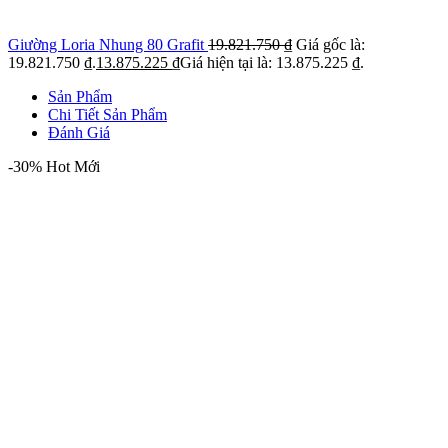
Giường Loria Nhung 80 Grafit
19.821.750
₫
Giá gốc là:
19.821.750 ₫.
13.875.225
₫
Giá hiện tại là: 13.875.225 ₫.
Sản Phẩm
Chi Tiết Sản Phẩm
Đánh Giá
-30%
Hot
Mới