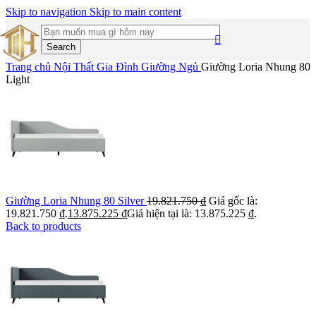
Skip to navigation
Skip to main content
Search
Trang chủ
Nội Thất Gia Đình
Giường Ngủ
Giường Loria Nhung 80
Light
Giường Loria Nhung 80 Silver
19.821.750
₫
Giá gốc là:
19.821.750 ₫.
13.875.225
₫
Giá hiện tại là: 13.875.225 ₫.
Back to products