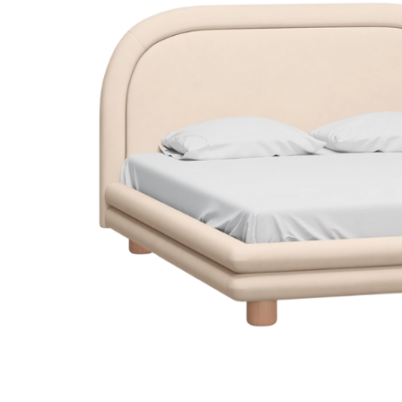
Dự án
Dự án
Dự á
Dự án
Dự án
resort
Xem tất cả dự