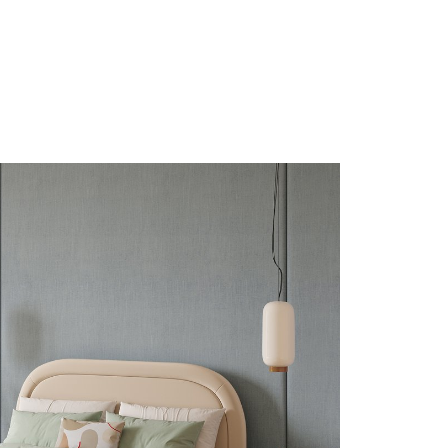
Thiết kế đồng
bộ phòng
khách, bếp,
phòng ngủ và
hệ tủ lưu trữ.
ghiệm thực tế
Thiết kế sáng tạo
Thi
+ dự án triển khai
Giải pháp tối ưu công năng,
Đội 
 quốc
thẩm mỹ và ngân sách
chuy