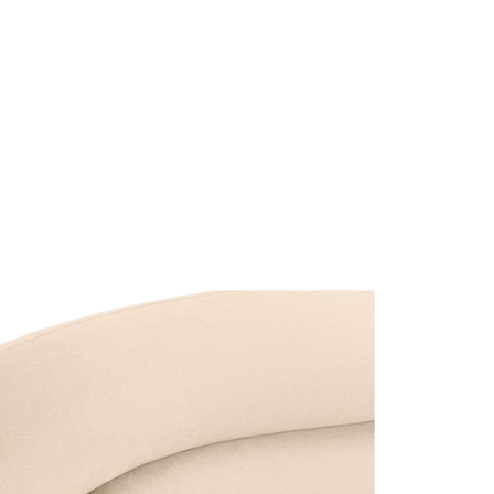
ng chính xác
Cập nhật mỗi ngày
Chi
n được kiểm duyệt kỹ
Tin tức mới nhất về nội thất &
Từ cá
thiết kế
hàng