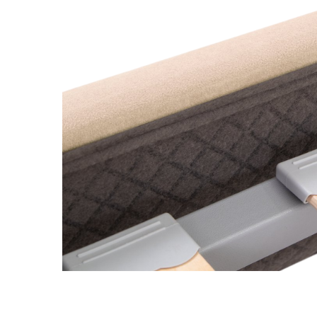
kiện
Xem tất cả tin