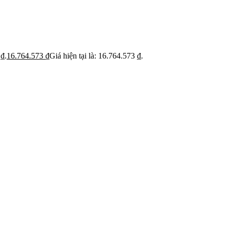
ỹ
Thi c
Báo giá rõ
 trạng trước khi báo
Hạn ch
Minh bạch từng hạng mục thi công
hoạt
 ₫.
16.764.573
₫
Giá hiện tại là: 16.764.573 ₫.
 BẬT
dự án
Dự án căn hộ nổi bật
›
n căn hộ chung cư
›
 nhà phố