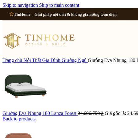
Cải tạo 
Skip to navigation
Skip to main content
TinHome – Giải pháp nội thất & không gian sống toàn diện
Cải tạo
Cải tạo
Cải tạo 
Trang chủ
Nội Thất Gia Đình
Giường Ngủ
Giường Eva Nhung 180 
Xem tất cả công 
Giường Eva Nhung 180 Lanza Forest
24.696.750
₫
Giá gốc là: 24.6
Back to products