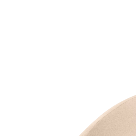
Nội du
Thông ti
lưỡng
```