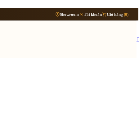
Phòng
›
Showroom
Tài khoản
Giỏ hàng
(0)
Đặt lịch khảo sát
›
bếp
Thông tin cần biết
›
Báo giá cải tạo nội thất
Tủ/kệ
›
›
nội
Quy trình cải tạo trọn gói
thất
›
Hồ sơ cải tạo gồm những gì
›
Lưu ý khi cải tạo nhà đang ở
 quy trình ›