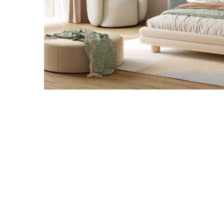
Danh mục t
Tin tứ
Xu hướ
Kinh 
hay
Vật li
nghệ
Phong 
Dự án 
Khuyế