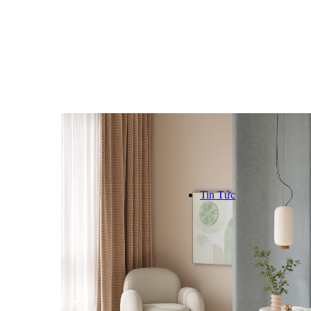
Kinh n
Hơn 1000
trên toàn
```
Tin Tức
TIN TỨC