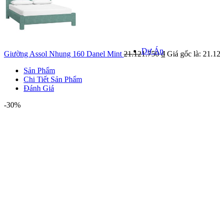
Khảo sát k
Kiểm tra hiện
giá
Dự Án
Giường Assol Nhung 160 Danel Mint
21.121.750
₫
Giá gốc là: 21.1
Sản Phẩm
Chi Tiết Sản Phẩm
Đánh Giá
DỰ ÁN NỔI
-30%
Danh mục 
Dự á
Dự án