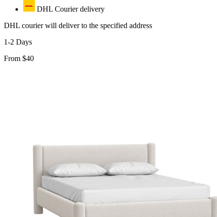
kiện
DHL Courier delivery
Xem tất cả tin
DHL courier will deliver to the specified address
1-2 Days
From $40