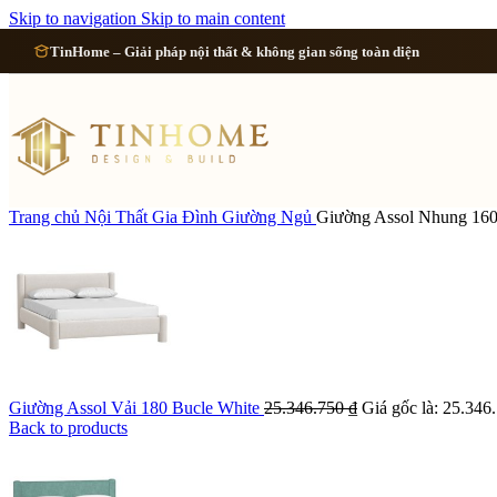
Cải tạo 
Skip to navigation
Skip to main content
TinHome – Giải pháp nội thất & không gian sống toàn diện
Cải tạo
Cải tạo
Cải tạo 
Trang chủ
Nội Thất Gia Đình
Giường Ngủ
Giường Assol Nhung 160
Xem tất cả công 
Giường Assol Vải 180 Bucle White
25.346.750
₫
Giá gốc là: 25.346
Back to products