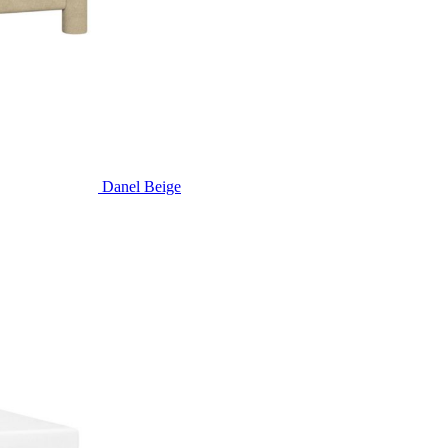
a sẻ kinh nghiệm
Ưu đãi độc quyền
c chuyên gia nội thất
Nhiều chương trình khuyến
 đầu
mãi hấp dẫn
Danel Beige