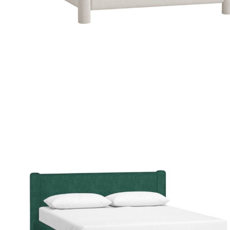
Nội du
Thông ti
lưỡng
```