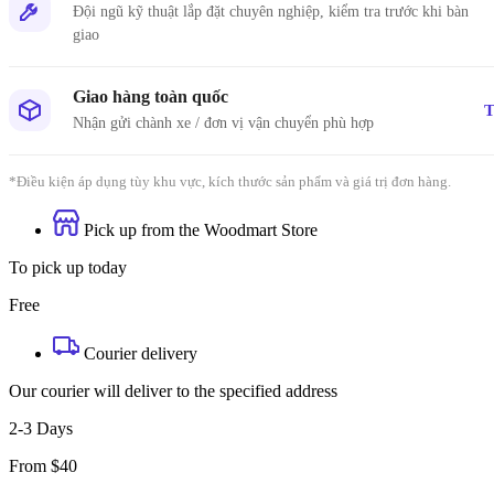
Danh mục t
Đội ngũ kỹ thuật lắp đặt chuyên nghiệp, kiểm tra trước khi bàn
giao
Giao hàng toàn quốc
Tin tứ
T
Nhận gửi chành xe / đơn vị vận chuyển phù hợp
Xu hướ
*Điều kiện áp dụng tùy khu vực, kích thước sản phẩm và giá trị đơn hàng.
Kinh 
Pick up from the Woodmart Store
hay
To pick up today
Vật li
nghệ
Free
Courier delivery
Phong 
Our courier will deliver to the specified address
Dự án 
2-3 Days
From $40
Khuyế