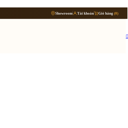
Phòng
›
Showroom
Tài khoản
Giỏ hàng
(0)
Đặt lịch khảo sát
›
bếp
Thông tin cần biết
›
Báo giá cải tạo nội thất
Tủ/kệ
›
›
nội
Quy trình cải tạo trọn gói
thất
›
Hồ sơ cải tạo gồm những gì
›
Lưu ý khi cải tạo nhà đang ở
 quy trình ›