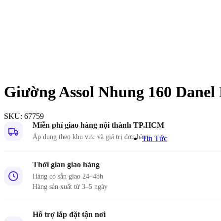
Kinh n
Giường Assol Nhung 160 Danel
Hơn 1000
trên toàn
SKU:
67759
Miễn phí giao hàng nội thành TP.HCM
```
Áp dụng theo khu vực và giá trị đơn hàng
Tin Tức
Thời gian giao hàng
Hàng có sẵn giao 24–48h
TIN TỨC
Hàng sản xuất từ 3–5 ngày
Hỗ trợ lắp đặt tận nơi