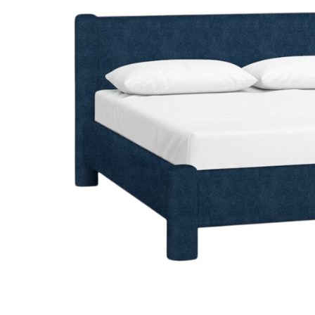
Dự án
Dự án
Dự á
Dự án
Dự án
resort
Xem tất cả dự