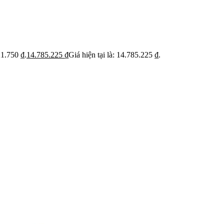
ỹ
Thi c
Báo giá rõ
 trạng trước khi báo
Hạn ch
Minh bạch từng hạng mục thi công
hoạt
21.750 ₫.
14.785.225
₫
Giá hiện tại là: 14.785.225 ₫.
 BẬT
dự án
Dự án căn hộ nổi bật
›
n căn hộ chung cư
›
 nhà phố