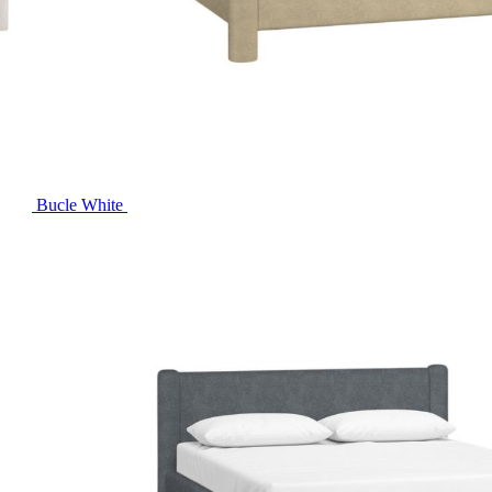
ng chính xác
Cập nhật mỗi ngày
Chi
n được kiểm duyệt kỹ
Tin tức mới nhất về nội thất &
Từ cá
thiết kế
hàng
Bucle White