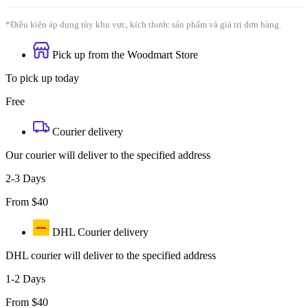
*Điều kiện áp dụng tùy khu vực, kích thước sản phẩm và giá trị đơn hàng.
Pick up from the Woodmart Store
To pick up today
Free
Courier delivery
Our courier will deliver to the specified address
2-3 Days
From $40
DHL Courier delivery
DHL courier will deliver to the specified address
1-2 Days
From $40