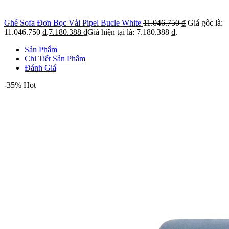
Ghế Sofa Đơn Bọc Vải Pipel Bucle White
11.046.750
₫
Giá gốc là:
11.046.750 ₫.
7.180.388
₫
Giá hiện tại là: 7.180.388 ₫.
Sản Phẩm
Chi Tiết Sản Phẩm
Đánh Giá
-35%
Hot