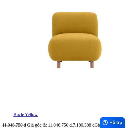
Bucle Yellow
11.046.750
₫
Giá gốc là: 11.046.750 ₫.
7.180.388
₫
Giá hiện tại là: