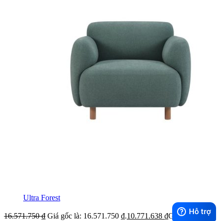
Ultra Forest
16.571.750
₫
Giá gốc là: 16.571.750 ₫.
10.771.638
₫
Giá hiện tại là: