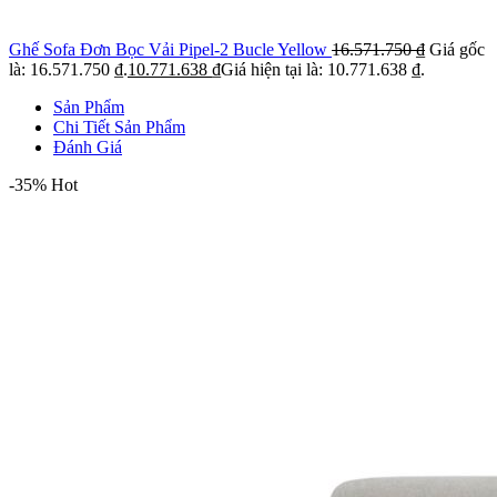
Ghế Sofa Đơn Bọc Vải Pipel-2 Bucle Yellow
16.571.750
₫
Giá gốc
là: 16.571.750 ₫.
10.771.638
₫
Giá hiện tại là: 10.771.638 ₫.
Sản Phẩm
Chi Tiết Sản Phẩm
Đánh Giá
-35%
Hot