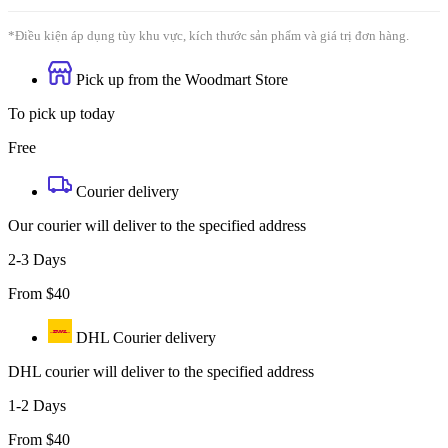
*Điều kiện áp dụng tùy khu vực, kích thước sản phẩm và giá trị đơn hàng.
Pick up from the Woodmart Store
To pick up today
Free
Courier delivery
Our courier will deliver to the specified address
2-3 Days
From $40
DHL Courier delivery
DHL courier will deliver to the specified address
1-2 Days
From $40