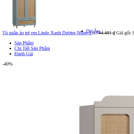
Khảo sát k
Kiểm tra hiện
giá
Dự Án
Tủ quần áo trẻ em Lindo Xanh Dương Nhạt- 1
9.744.481
₫
Giá gốc l
Sản Phẩm
Chi Tiết Sản Phẩm
Đánh Giá
DỰ ÁN NỔI
-40%
Danh mục 
Dự á
Dự án