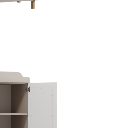
Thiết kế đồng
bộ phòng
khách, bếp,
phòng ngủ và
hệ tủ lưu trữ.
ghiệm thực tế
Thiết kế sáng tạo
Thi
+ dự án triển khai
Giải pháp tối ưu công năng,
Đội 
 quốc
thẩm mỹ và ngân sách
chuy