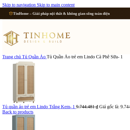
Cải tạo 
Skip to navigation
Skip to main content
TinHome – Giải pháp nội thất & không gian sống toàn diện
Cải tạo
Cải tạo
Cải tạo 
Trang chủ
Tủ Quần Áo
Tủ Quần Áo trẻ em Lindo Cà Phê Sữa- 1
Xem tất cả công 
Tủ quần áo trẻ em Lindo Trắng Kem- 1
9.744.481
₫
Giá gốc là: 9.74
Back to products