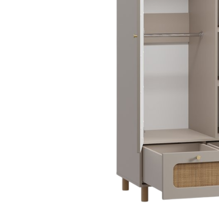
Danh mục t
Tin tứ
Xu hướ
Kinh 
hay
Vật li
nghệ
Phong 
Dự án 
Khuyế