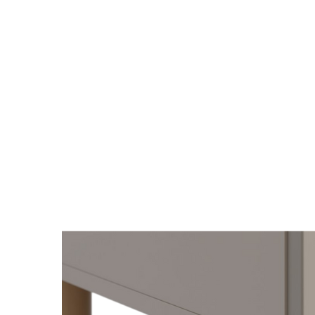
kiện
Xem tất cả tin