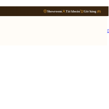
Phòng
›
Showroom
Tài khoản
Giỏ hàng
(0)
Đặt lịch khảo sát
›
bếp
Thông tin cần biết
›
Báo giá cải tạo nội thất
Tủ/kệ
›
›
nội
Quy trình cải tạo trọn gói
thất
›
Hồ sơ cải tạo gồm những gì
›
Lưu ý khi cải tạo nhà đang ở
 quy trình ›