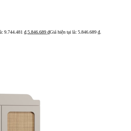
ỹ
Thi c
Báo giá rõ
 trạng trước khi báo
Hạn ch
Minh bạch từng hạng mục thi công
hoạt
à: 9.744.481 ₫.
5.846.689
₫
Giá hiện tại là: 5.846.689 ₫.
 BẬT
dự án
Dự án căn hộ nổi bật
›
n căn hộ chung cư
›
 nhà phố