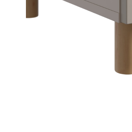
Nội du
Thông ti
lưỡng
```