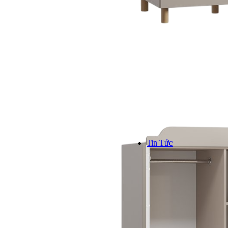
Kinh n
Hơn 1000
trên toàn
```
Tin Tức
TIN TỨC