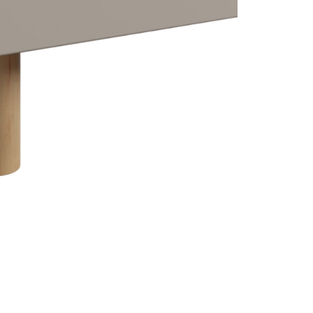
ng chính xác
Cập nhật mỗi ngày
Chi
n được kiểm duyệt kỹ
Tin tức mới nhất về nội thất &
Từ cá
thiết kế
hàng