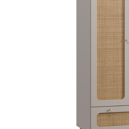
Dự án
Dự án
Dự á
Dự án
Dự án
resort
Xem tất cả dự