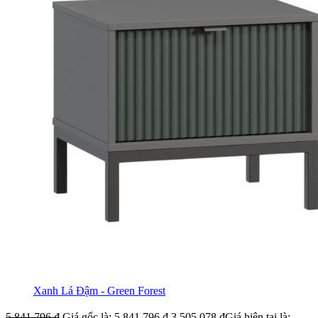
Xanh Lá Đậm - Green Forest
5.841.796
₫
Giá gốc là: 5.841.796 ₫.
3.505.078
₫
Giá hiện tại là: