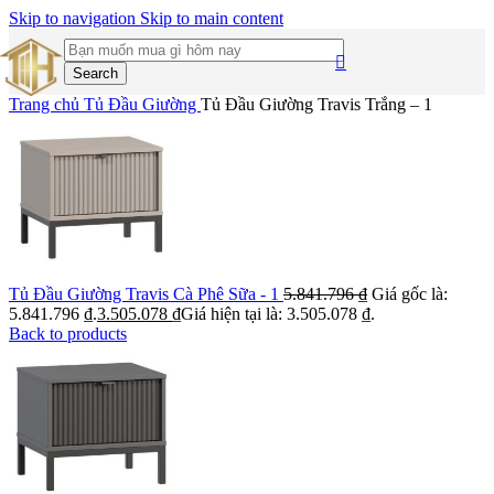
Skip to navigation
Skip to main content
Search
Trang chủ
Tủ Đầu Giường
Tủ Đầu Giường Travis Trắng – 1
Tủ Đầu Giường Travis Cà Phê Sữa - 1
5.841.796
₫
Giá gốc là:
5.841.796 ₫.
3.505.078
₫
Giá hiện tại là: 3.505.078 ₫.
Back to products