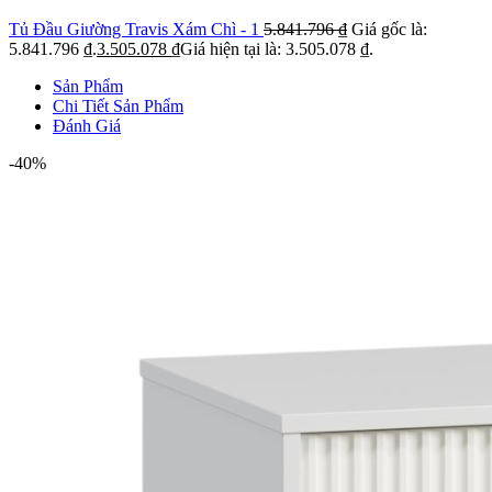
Tủ Đầu Giường Travis Xám Chì - 1
5.841.796
₫
Giá gốc là:
5.841.796 ₫.
3.505.078
₫
Giá hiện tại là: 3.505.078 ₫.
Sản Phẩm
Chi Tiết Sản Phẩm
Đánh Giá
-40%