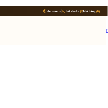
Phòng
›
Showroom
Tài khoản
Giỏ hàng
(0)
Đặt lịch khảo sát
›
bếp
Thông tin cần biết
›
Báo giá cải tạo nội thất
Tủ/kệ
›
›
nội
Quy trình cải tạo trọn gói
thất
›
Hồ sơ cải tạo gồm những gì
›
Lưu ý khi cải tạo nhà đang ở
 quy trình ›