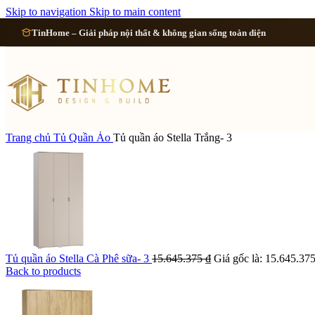
Cải tạo 
Skip to navigation
Skip to main content
TinHome – Giải pháp nội thất & không gian sống toàn diện
Cải tạo
Cải tạo
Cải tạo 
Trang chủ
Tủ Quần Áo
Tủ quần áo Stella Trắng- 3
Xem tất cả công 
Tủ quần áo Stella Cà Phê sữa- 3
15.645.375
₫
Giá gốc là: 15.645.375
Back to products