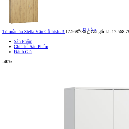
Khảo sát k
Kiểm tra hiện
giá
Dự Án
Tủ quần áo Stella Vân Gỗ Irish- 3
17.568.786
₫
Giá gốc là: 17.568.7
Sản Phẩm
Chi Tiết Sản Phẩm
Đánh Giá
DỰ ÁN NỔI
-40%
Danh mục 
Dự á
Dự án