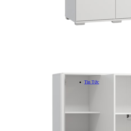
Kinh n
Hơn 1000
trên toàn
```
Tin Tức
TIN TỨC