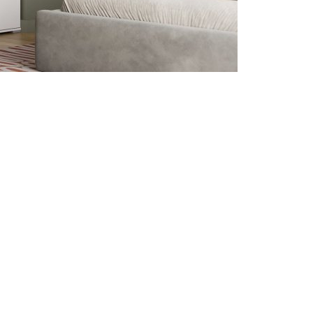
ng chính xác
Cập nhật mỗi ngày
Chi
n được kiểm duyệt kỹ
Tin tức mới nhất về nội thất &
Từ cá
thiết kế
hàng