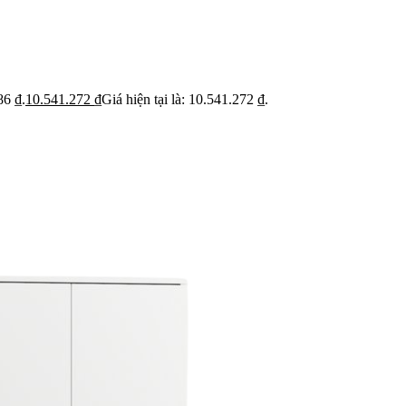
ỹ
Thi c
Báo giá rõ
 trạng trước khi báo
Hạn ch
Minh bạch từng hạng mục thi công
hoạt
86 ₫.
10.541.272
₫
Giá hiện tại là: 10.541.272 ₫.
 BẬT
dự án
Dự án căn hộ nổi bật
›
n căn hộ chung cư
›
 nhà phố