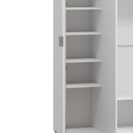
Danh mục t
Tin tứ
Xu hướ
Kinh 
hay
Vật li
nghệ
Phong 
Dự án 
Khuyế