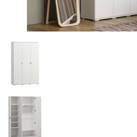
Nội du
Thông ti
lưỡng
```