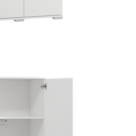
Thiết kế đồng
bộ phòng
khách, bếp,
phòng ngủ và
hệ tủ lưu trữ.
ghiệm thực tế
Thiết kế sáng tạo
Thi
+ dự án triển khai
Giải pháp tối ưu công năng,
Đội 
 quốc
thẩm mỹ và ngân sách
chuy