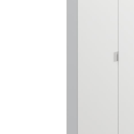
Dự án
Dự án
Dự á
Dự án
Dự án
resort
Xem tất cả dự