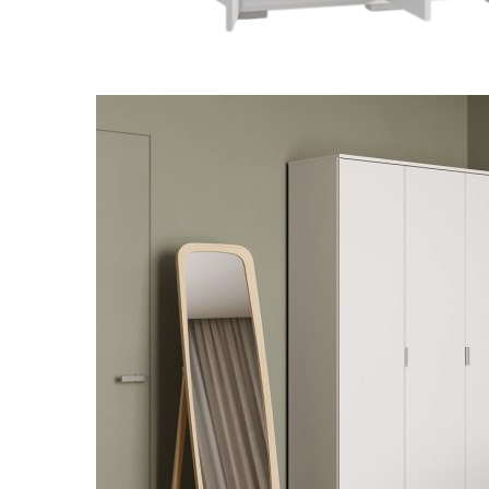
kiện
Xem tất cả tin