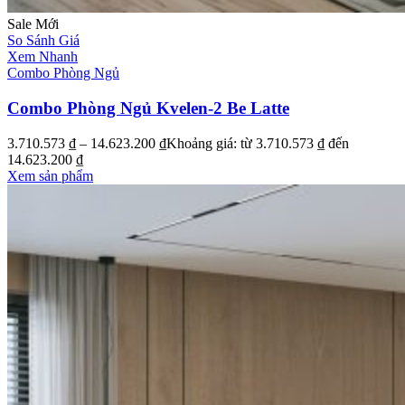
Sale
Mới
So Sánh Giá
Xem Nhanh
Combo Phòng Ngủ
Combo Phòng Ngủ Kvelen-2 Be Latte
3.710.573
₫
–
14.623.200
₫
Khoảng giá: từ 3.710.573 ₫ đến
14.623.200 ₫
Xem sản phẩm