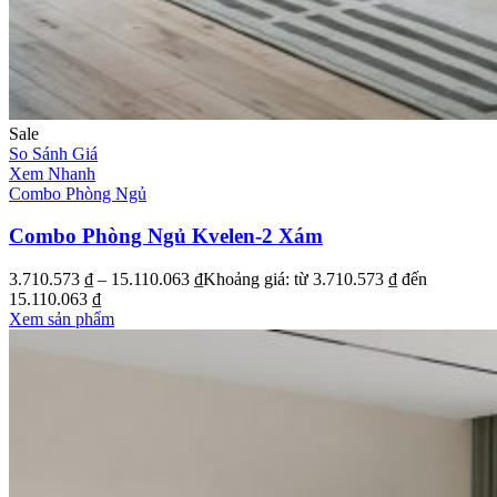
Sale
So Sánh Giá
Xem Nhanh
Combo Phòng Ngủ
Combo Phòng Ngủ Kvelen-2 Xám
3.710.573
₫
–
15.110.063
₫
Khoảng giá: từ 3.710.573 ₫ đến
15.110.063 ₫
Xem sản phẩm