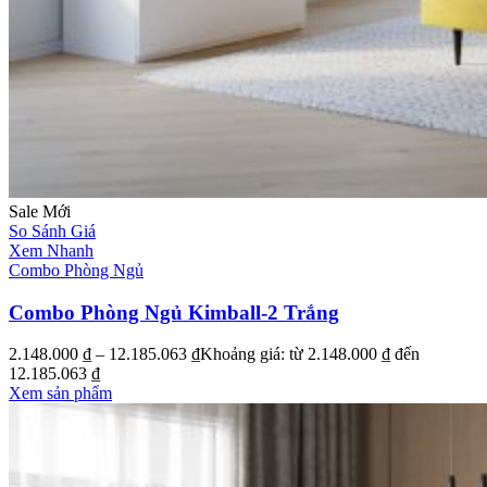
Sale
Mới
So Sánh Giá
Xem Nhanh
Combo Phòng Ngủ
Combo Phòng Ngủ Kimball-2 Trắng
2.148.000
₫
–
12.185.063
₫
Khoảng giá: từ 2.148.000 ₫ đến
12.185.063 ₫
Xem sản phẩm