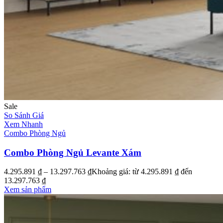
Sale
So Sánh Giá
Xem Nhanh
Combo Phòng Ngủ
Combo Phòng Ngủ Levante Xám
4.295.891
₫
–
13.297.763
₫
Khoảng giá: từ 4.295.891 ₫ đến
13.297.763 ₫
Xem sản phẩm