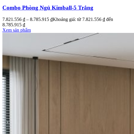
Combo Phòng Ngủ Kimball-5 Trắng
7.821.556
₫
–
8.785.915
₫
Khoảng giá: từ 7.821.556 ₫ đến
8.785.915 ₫
Xem sản phẩm