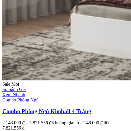
Sale
Mới
So Sánh Giá
Xem Nhanh
Combo Phòng Ngủ
Combo Phòng Ngủ Kimball-4 Trắng
2.148.000
₫
–
7.821.556
₫
Khoảng giá: từ 2.148.000 ₫ đến
7.821.556 ₫