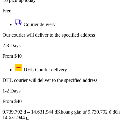
To pick up today
Free
Courier delivery
Our courier will deliver to the specified address
2-3 Days
From $40
DHL Courier delivery
DHL courier will deliver to the specified address
1-2 Days
From $40
9.739.792
₫
–
14.631.944
₫
Khoảng giá: từ 9.739.792 ₫ đến
14.631.944 ₫