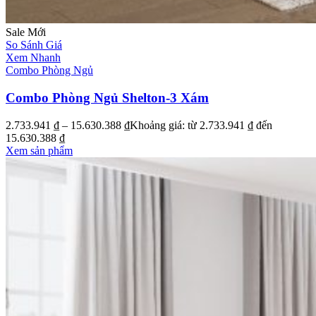
Sale
Mới
So Sánh Giá
Xem Nhanh
Combo Phòng Ngủ
Combo Phòng Ngủ Shelton-3 Xám
2.733.941
₫
–
15.630.388
₫
Khoảng giá: từ 2.733.941 ₫ đến
15.630.388 ₫
Xem sản phẩm