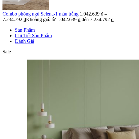
Combo phòng ngủ Selena-1 màu trắng
1.042.639
₫
–
7.234.792
₫
Khoảng giá: từ 1.042.639 ₫ đến 7.234.792 ₫
Sản Phẩm
Chi Tiết Sản Phẩm
Đánh Giá
Sale