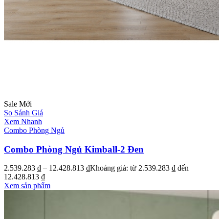
Sale
Mới
So Sánh Giá
Xem Nhanh
Combo Phòng Ngủ
Combo Phòng Ngủ Kimball-2 Đen
2.539.283
₫
–
12.428.813
₫
Khoảng giá: từ 2.539.283 ₫ đến
12.428.813 ₫
Xem sản phẩm