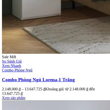
Sale
Mới
So Sánh Giá
Xem Nhanh
Combo Phòng Ngủ
Combo Phòng Ngủ Lorena-1 Trắng
2.148.000
₫
–
13.647.725
₫
Khoảng giá: từ 2.148.000 ₫ đến
13.647.725 ₫
Xem sản phẩm