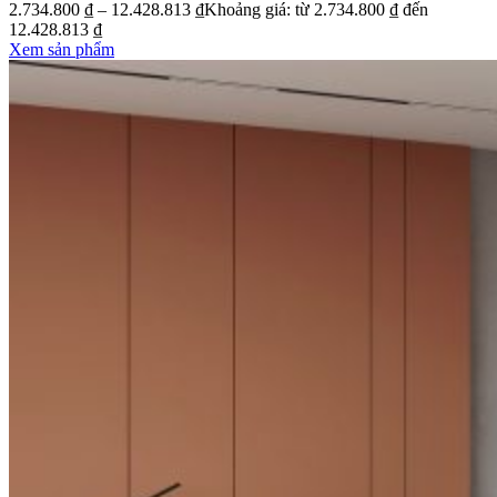
2.734.800
₫
–
12.428.813
₫
Khoảng giá: từ 2.734.800 ₫ đến
12.428.813 ₫
Xem sản phẩm