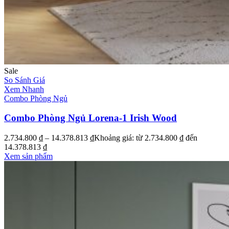
Sale
So Sánh Giá
Xem Nhanh
Combo Phòng Ngủ
Combo Phòng Ngủ Lorena-1 Irish Wood
2.734.800
₫
–
14.378.813
₫
Khoảng giá: từ 2.734.800 ₫ đến
14.378.813 ₫
Xem sản phẩm