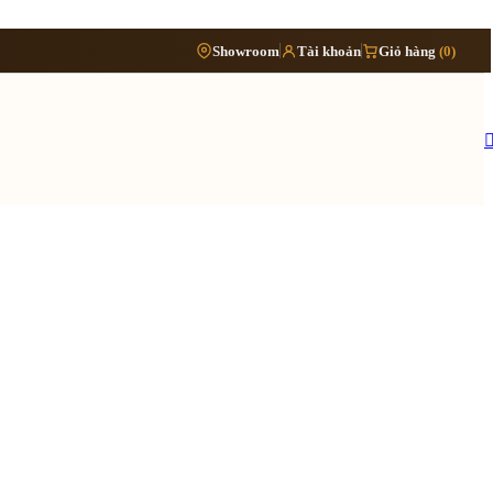
Phòng
›
Showroom
Tài khoản
Giỏ hàng
(0)
Đặt lịch khảo sát
›
bếp
Thông tin cần biết
›
Báo giá cải tạo nội thất
Tủ/kệ
›
›
nội
Quy trình cải tạo trọn gói
thất
›
Hồ sơ cải tạo gồm những gì
›
Lưu ý khi cải tạo nhà đang ở
 quy trình ›