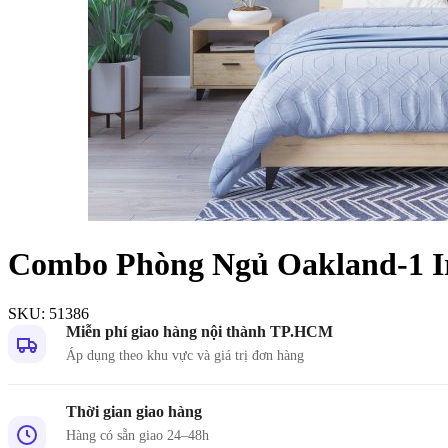
Dự án
Dự án
Dự á
Dự án
Combo Phòng Ngủ Oakland-1 I
Dự án
resort
SKU:
51386
Xem tất cả dự
Miễn phí giao hàng nội thành TP.HCM
Áp dụng theo khu vực và giá trị đơn hàng
Thời gian giao hàng
Hàng có sẵn giao 24–48h