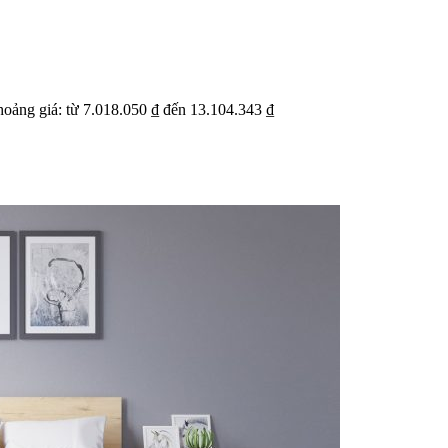
ỹ
Thi c
Báo giá rõ
 trạng trước khi báo
Hạn ch
Minh bạch từng hạng mục thi công
hoạt
oảng giá: từ 7.018.050 ₫ đến 13.104.343 ₫
 BẬT
dự án
Dự án căn hộ nổi bật
›
n căn hộ chung cư
›
 nhà phố