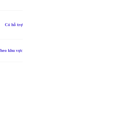
Thiết kế đồng
bộ phòng
khách, bếp,
phòng ngủ và
hệ tủ lưu trữ.
Có hỗ trợ
ghiệm thực tế
Thiết kế sáng tạo
Thi
heo khu vực
+ dự án triển khai
Giải pháp tối ưu công năng,
Đội 
 quốc
thẩm mỹ và ngân sách
chuy