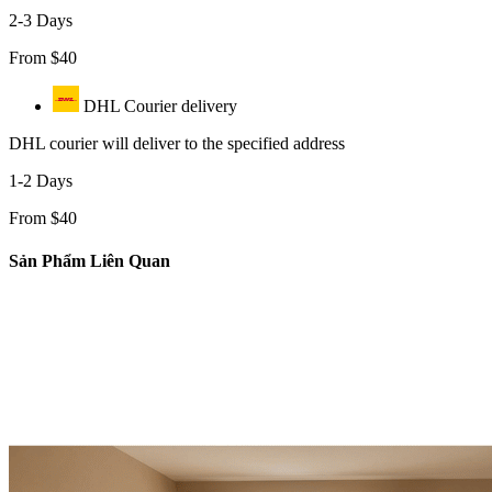
Danh mục t
2-3 Days
From $40
Tin tứ
DHL Courier delivery
DHL courier will deliver to the specified address
Xu hướ
1-2 Days
Kinh 
From $40
hay
Sản Phẩm Liên Quan
Vật li
nghệ
Phong 
Dự án 
Khuyế