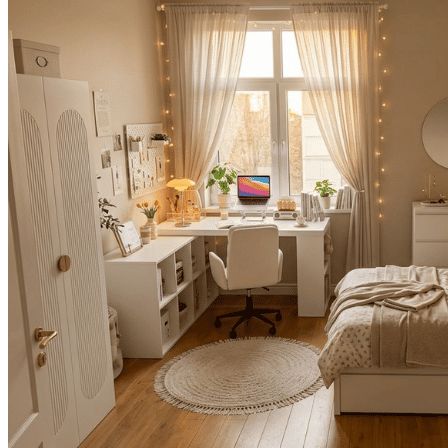
kiện
Xem tất cả tin