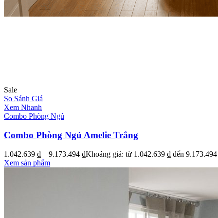
Nội du
Thông ti
lưỡng
```
Sale
So Sánh Giá
Xem Nhanh
Combo Phòng Ngủ
Combo Phòng Ngủ Amelie Trắng
1.042.639
₫
–
9.173.494
₫
Khoảng giá: từ 1.042.639 ₫ đến 9.173.494
Xem sản phẩm