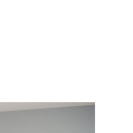
a sẻ kinh nghiệm
Ưu đãi độc quyền
c chuyên gia nội thất
Nhiều chương trình khuyến
 đầu
mãi hấp dẫn