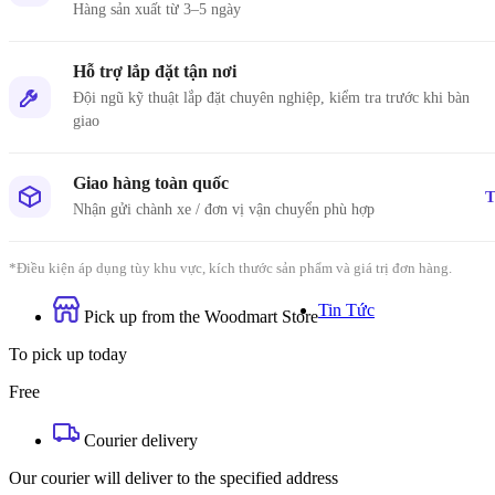
Hàng sản xuất từ 3–5 ngày
Hỗ trợ lắp đặt tận nơi
Đội ngũ kỹ thuật lắp đặt chuyên nghiệp, kiểm tra trước khi bàn
giao
Giao hàng toàn quốc
Kinh n
T
Hơn 1000
Nhận gửi chành xe / đơn vị vận chuyển phù hợp
trên toàn
*Điều kiện áp dụng tùy khu vực, kích thước sản phẩm và giá trị đơn hàng.
```
Tin Tức
Pick up from the Woodmart Store
To pick up today
Free
TIN TỨC
Courier delivery
Our courier will deliver to the specified address