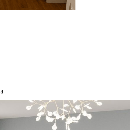
ng chính xác
Cập nhật mỗi ngày
Chi
n được kiểm duyệt kỹ
Tin tức mới nhất về nội thất &
Từ cá
thiết kế
hàng
 ₫