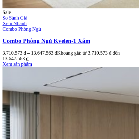
Sale
So Sánh Giá
Xem Nhanh
Combo Phòng Ngủ
Combo Phòng Ngủ Kvelen-1 Xám
3.710.573
₫
–
13.647.563
₫
Khoảng giá: từ 3.710.573 ₫ đến
13.647.563 ₫
Xem sản phẩm