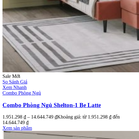
Sale
Mới
So Sánh Giá
Xem Nhanh
Combo Phòng Ngủ
Combo Phòng Ngủ Shelton-1 Be Latte
1.951.298
₫
–
14.644.749
₫
Khoảng giá: từ 1.951.298 ₫ đến
14.644.749 ₫
Xem sản phẩm