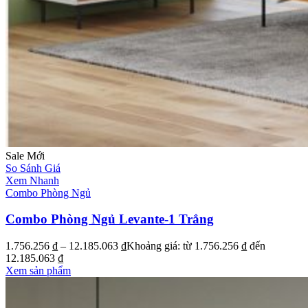
Sale
Mới
So Sánh Giá
Xem Nhanh
Combo Phòng Ngủ
Combo Phòng Ngủ Levante-1 Trắng
1.756.256
₫
–
12.185.063
₫
Khoảng giá: từ 1.756.256 ₫ đến
12.185.063 ₫
Xem sản phẩm