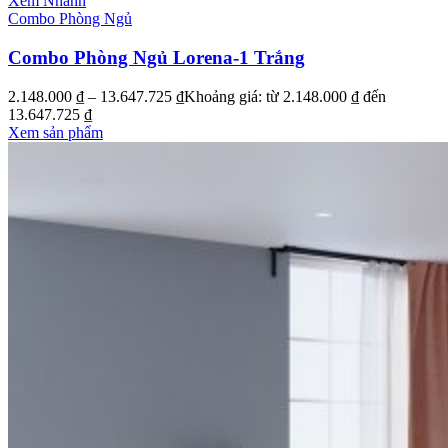
Xem Nhanh
Combo Phòng Ngủ
Combo Phòng Ngủ Lorena-1 Trắng
2.148.000
₫
–
13.647.725
₫
Khoảng giá: từ 2.148.000 ₫ đến
13.647.725 ₫
Xem sản phẩm