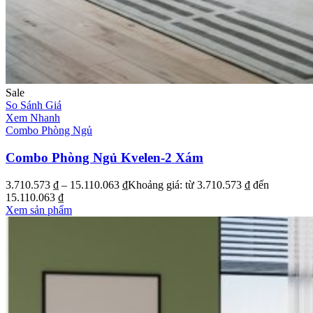
Sale
So Sánh Giá
Xem Nhanh
Combo Phòng Ngủ
Combo Phòng Ngủ Kvelen-2 Xám
3.710.573
₫
–
15.110.063
₫
Khoảng giá: từ 3.710.573 ₫ đến
15.110.063 ₫
Xem sản phẩm