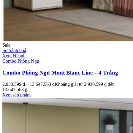
Sale
So Sánh Giá
Xem Nhanh
Combo Phòng Ngủ
Combo Phòng Ngủ Mont Blanc Line – 4 Trắng
2.930.599
₫
–
13.647.563
₫
Khoảng giá: từ 2.930.599 ₫ đến
13.647.563 ₫
Xem sản phẩm