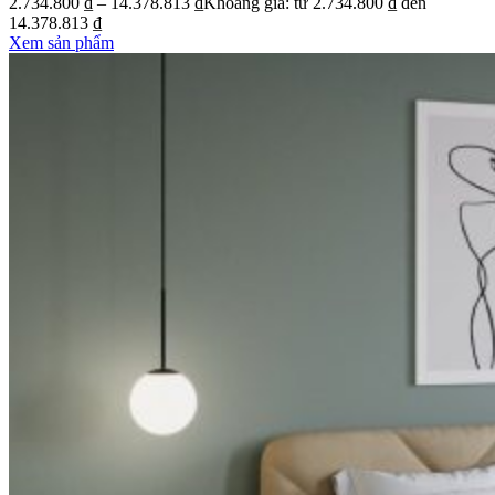
2.734.800
₫
–
14.378.813
₫
Khoảng giá: từ 2.734.800 ₫ đến
14.378.813 ₫
Xem sản phẩm