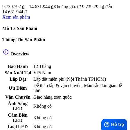
9.739.792
₫
–
14.631.944
₫
Khoảng giá: từ 9.739.792 ₫ đến
14.631.944 ₫
Xem sản phẩm
Mô Tả Sản Phẩm
Thông Tin Sản Phẩm
Overview
Bảo Hành
12 Tháng
Sản Xuất Tại
Việt Nam
Lắp Đặt
Lắp đặt miễn phí (Nội Thành TPHCM)
Dễ tháo lắp & vận chuyển
,
Màu sắc đơn giản dễ
Ưu Điểm
phối
Vận Chuyển
Giao hàng toàn quốc
Ánh Sáng
Không có
LED
Cảm Biến
Không có
LED
Loại LED
Không có