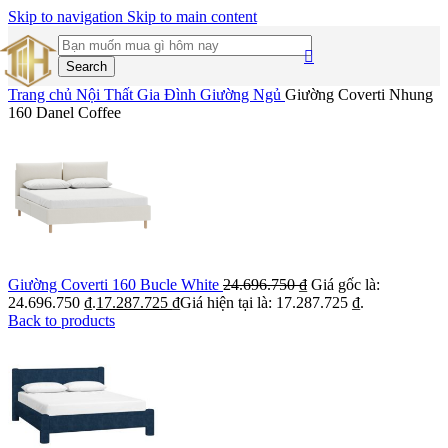
Skip to navigation
Skip to main content
Search
Trang chủ
Nội Thất Gia Đình
Giường Ngủ
Giường Coverti Nhung
160 Danel Coffee
Giường Coverti 160 Bucle White
24.696.750
₫
Giá gốc là:
24.696.750 ₫.
17.287.725
₫
Giá hiện tại là: 17.287.725 ₫.
Back to products