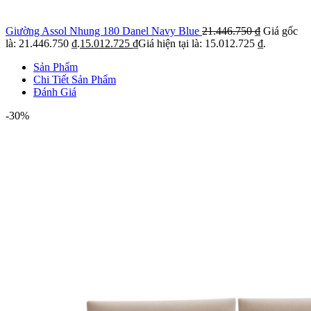
Giường Assol Nhung 180 Danel Navy Blue
21.446.750
₫
Giá gốc
là: 21.446.750 ₫.
15.012.725
₫
Giá hiện tại là: 15.012.725 ₫.
Sản Phẩm
Chi Tiết Sản Phẩm
Đánh Giá
-30%