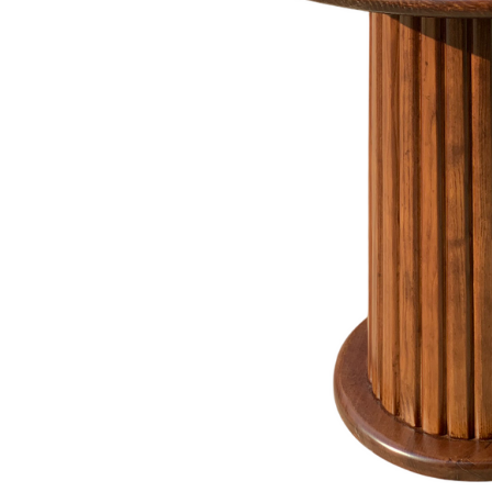
Danh mục t
Tin tứ
Xu hướ
Kinh 
hay
Vật li
nghệ
Phong 
Dự án 
Khuyế