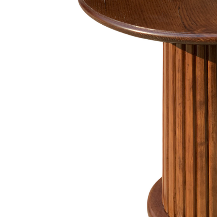
Dự án
Dự án
Dự á
Dự án
Dự án
resort
Xem tất cả dự