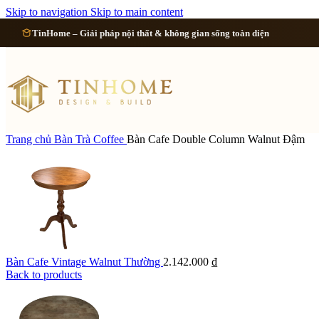
Cải tạo 
Skip to navigation
Skip to main content
TinHome – Giải pháp nội thất & không gian sống toàn diện
Cải tạo
Cải tạo
Cải tạo 
Trang chủ
Bàn Trà Coffee
Bàn Cafe Double Column Walnut Đậm
Xem tất cả công 
Bàn Cafe Vintage Walnut Thường
2.142.000
₫
Back to products