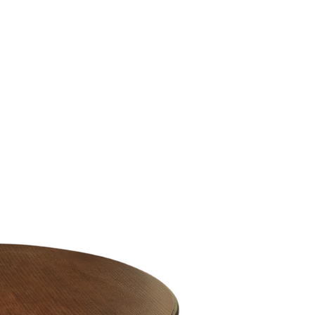
ỹ
Thi c
Báo giá rõ
 trạng trước khi báo
Hạn ch
Minh bạch từng hạng mục thi công
hoạt
 BẬT
dự án
Dự án căn hộ nổi bật
›
n căn hộ chung cư
›
 nhà phố