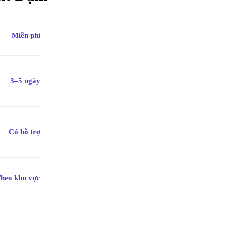
Miễn phí
ng chính xác
Cập nhật mỗi ngày
Chi
n được kiểm duyệt kỹ
Tin tức mới nhất về nội thất &
Từ cá
thiết kế
hàng
3–5 ngày
Có hỗ trợ
heo khu vực