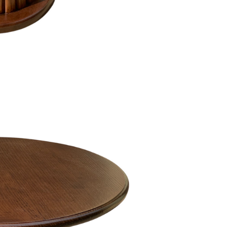
Thiết kế đồng
bộ phòng
khách, bếp,
phòng ngủ và
hệ tủ lưu trữ.
ghiệm thực tế
Thiết kế sáng tạo
Thi
+ dự án triển khai
Giải pháp tối ưu công năng,
Đội 
 quốc
thẩm mỹ và ngân sách
chuy