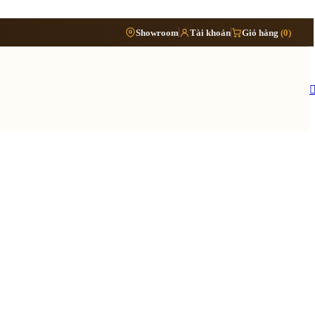
Phòng
›
Showroom
Tài khoản
Giỏ hàng
(0)
Đặt lịch khảo sát
›
bếp
Thông tin cần biết
›
Báo giá cải tạo nội thất
Tủ/kệ
›
›
nội
Quy trình cải tạo trọn gói
thất
›
Hồ sơ cải tạo gồm những gì
›
Lưu ý khi cải tạo nhà đang ở
 quy trình ›