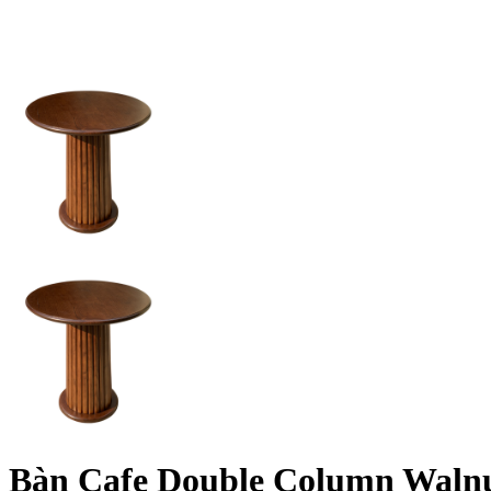
kiện
Xem tất cả tin
Bàn Cafe Double Column Waln