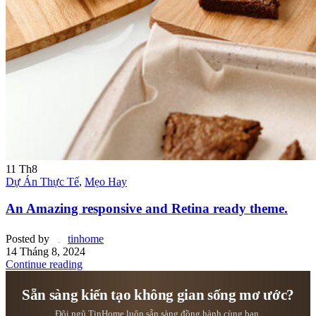
11
Th8
Dự Án Thực Tế
,
Mẹo Hay
An Amazing responsive and Retina ready theme.
Posted by
tinhome
14 Tháng 8, 2024
Continue reading
Sẵn sàng kiến tạo không gian sống mơ ước?
Đội ngũ TinHome luôn sẵn sàng đồng hành cùng bạn.