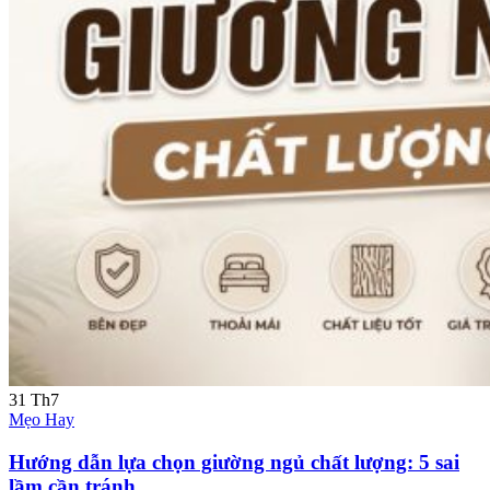
31
Th7
Mẹo Hay
Hướng dẫn lựa chọn giường ngủ chất lượng: 5 sai
lầm cần tránh